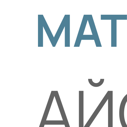
МА
АЙ