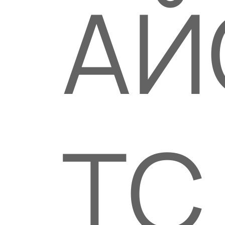
АЙ
ТС