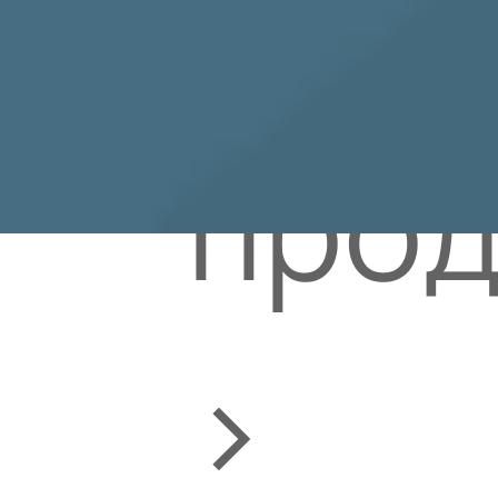
Ката
прод
>