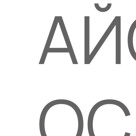
АЙ
ОС