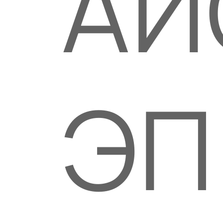
АЙ
ЭП