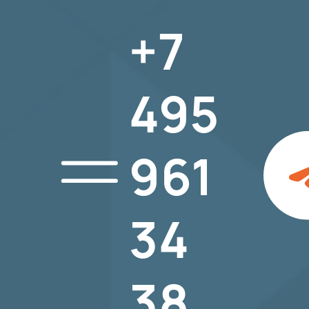
+7
495
961
34
АЙСБЕРГ
>
Каталог
продукции
>
38